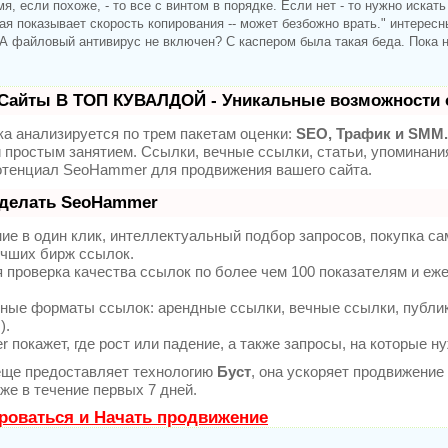
я, если похоже, - то все с винтом в порядке. Если нет - то нужно искать
рая показывает скорость копирования -- может безбожно врать." интерес
 А файловый антивирус не включен? С каспером была такая беда. Пока 
Сайты В ТОП КУВАЛДОЙ - Уникальные возможности 
а анализируется по трем пакетам оценки:
SEO, Трафик и SMM.
 простым занятием. Ссылки, вечные ссылки, статьи, упоминания
тенциал SeoHammer для продвижения вашего сайта.
 делать SeoHammer
е в один клик, интеллектуальный подбор запросов, покупка с
учших бирж ссылок.
 проверка качества ссылок по более чем 100 показателям и еж
ные форматы ссылок: арендные ссылки, вечные ссылки, публика
).
покажет, где рост или падение, а также запросы, на которые н
ще предоставляет технологию
Буст
, она ускоряет продвижение
же в течение первых 7 дней.
роваться и Начать продвижение