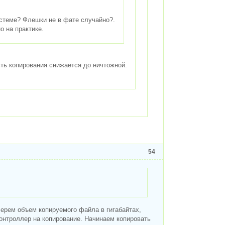
стеме? Флешки не в фате случайно?.
о на практике.
сть копирования снижается до ничтожной.
54
Берем объем копируемого файла в гигабайтах,
контроллер на копирование. Начинаем копировать