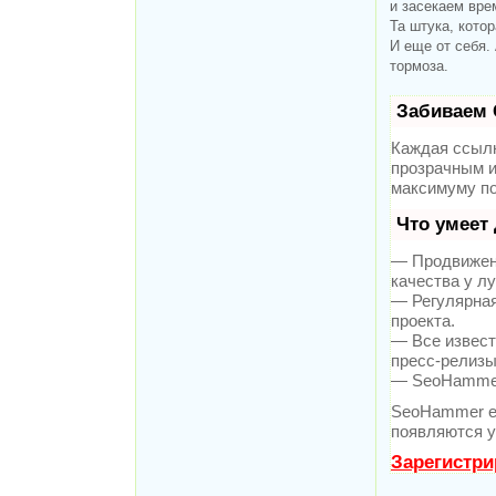
и засекаем врем
Та штука, кото
И еще от себя.
тормоза.
Забиваем 
Каждая ссылк
прозрачным и
максимуму по
Что умеет
— Продвижени
качества у л
— Регулярная
проекта.
— Все извест
пресс-релизы
— SeoHammer 
SeoHammer е
появляются у
Зарегистри