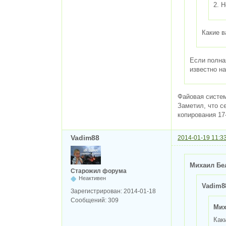
2. 
Какие 
Если полна
известно н
Файовая систем
Заметил, что с
копирования 17
Vadim88
2014-01-19 11:3
Михаил Бе
Старожил форума
Неактивен
Vadim8
Зарегистрирован:
2014-01-18
Сообщений:
309
Мих
Как