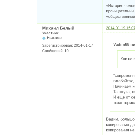
«История челов
проницательны.
«общественный 
Михаил Белый
2014-01-19 15:0
Участник
Неактивен
Vadim88 пи
Зарегистрирован:
2014-01-17
Сообщений:
10
Как на 
"современн
гигабайтах,
Начинаем ко
Та штука, к
И еще от с
тоже тормо
Вадим, большое
копирование да
копирования не