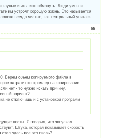
 глупые и их легко обмануть. Люди умны и
тате им устроят хорошую жизнь. Это называется
овека всегда чистые, как театральный унитаз».
55
110. Берем объем копируемого файла в
торое затратит контроллер на копирование.
сли нет - то нужно искать причину.
ресный вариант?
ка не отключишь и с установкой программ
ущие посты. Я говорил, что запускал
тствуют. Штука, которая показывает скорость
 стал здесь все это писаь?