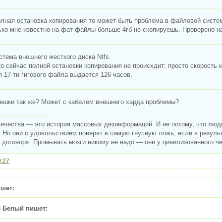
лная остановка копирования то может быть проблема в файловой систе
ко мне известно на фат файлы больше 4гб не скопируешь. Проверено на
стема внешнего жесткого диска Ntfs.
то сейчас полной остановки копирования не происхдит: просто скорость
 17-ти гигового файла выдается 126 часов.
ешки так же? Может с кабелем внешнего харда проблемы?
ечества — это история массовых дезинформаций. И не потому, что люди
 Но они с удовольствием поверят в самую гнусную ложь, если в резуль
договор». Промывать мозги никому не надо — они у цивилизованного чел
9:27
шет:
 Белый пишет: