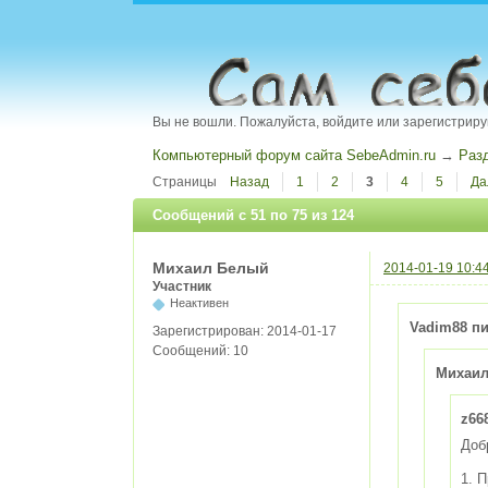
Вы не вошли.
Пожалуйста, войдите или зарегистриру
Компьютерный форум сайта SebeAdmin.ru
→
Раз
Страницы
Назад
1
2
3
4
5
Да
Сообщений с 51 по 75 из 124
Михаил Белый
2014-01-19 10:4
Участник
Неактивен
Vadim88 пи
Зарегистрирован:
2014-01-17
Сообщений:
10
Михаил
z66
Доб
1. 