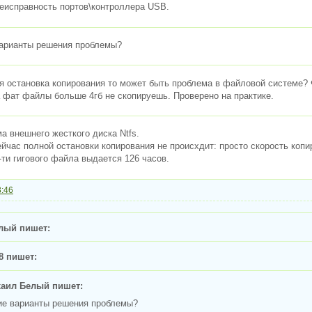
Неисправность портов\контроллера USB.
варианты решения проблемы?
я остановка копирования то может быть проблема в файловой системе? 
а фат файлы больше 4гб не скопируешь. Проверено на практике.
а внешнего жесткого диска Ntfs.
ейчас полной остановки копирования не происхдит: просто скорость коп
-ти гигового файла выдается 126 часов.
3:46
лый пишет:
8 пишет:
аил Белый пишет:
ие варианты решения проблемы?