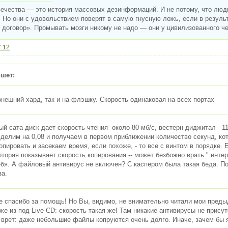
ечества — это история массовых дезинформаций. И не потому, что люди
 Но они с удовольствием поверят в самую гнусную ложь, если в резуль
договор». Промывать мозги никому не надо — они у цивилизованного чел
7:12
шет:
внешний хард, так и на флэшку. Скорость одинаковая на всех портах
ый сата диск дает скорость чтения около 80 мб/с, вестерн диджитал - 
 делим на 0,08 и получаем в первом приближении количество секунд, ко
пировать и засекаем время, если похоже, - то все с винтом в порядке. Е
оторая показывает скорость копирования -- может безбожно врать." инте
ебя. А файловый антивирус не включен? С каспером была такая беда. По
за.
 спасибо за помощь! Но Вы, видимо, не внимательно читали мои предыд
же из под Live-CD: скорость такая же! Там никакие антивирусы не прису
 врет: даже небольшие файлы копруются очень долго. Иначе, зачем бы я