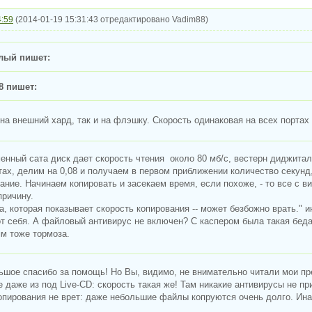
4:59
(2014-01-19 15:31:43 отредактировано Vadim88)
лый пишет:
8 пишет:
 на внешний хард, так и на флэшку. Скорость одинаковая на всех портах
енный сата диск дает скорость чтения около 80 мб/с, вестерн диджитал
тах, делим на 0,08 и получаем в первом приближении количество секунд,
ание. Начинаем копировать и засекаем время, если похоже, - то все с ви
причину.
а, которая показывает скорость копирования -- может безбожно врать." 
т себя. А файловый антивирус не включен? С каспером была такая беда
м тоже тормоза.
ьшое спасибо за помощь! Но Вы, видимо, не внимательно читали мои пр
 даже из под Live-CD: скорость такая же! Там никакие антивирусы не пр
опирования не врет: даже небольшие файлы копруются очень долго. Инач