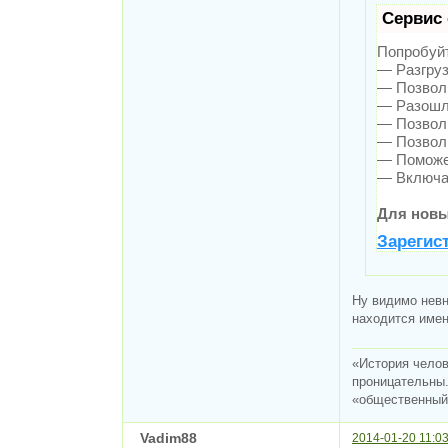
Сервис 
Попробуйт
— Разгруз
— Позволи
— Разошле
— Позволи
— Позволи
— Поможет
— Включае
Для новы
Зарегис
Ну видимо невн
находится именн
«История челов
проницательны.
«общественный 
Vadim88
2014-01-20 11:03