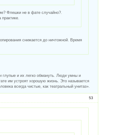
ме? Флешки не в фате случайно?.
 практике.
 копирования снижается до ничтожной. Время
 глупые и их легко обмануть. Люди умны и
тате им устроят хорошую жизнь. Это называется
овека всегда чистые, как театральный унитаз».
53