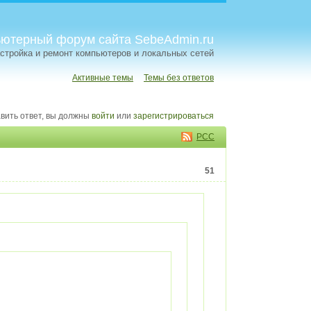
ютерный форум сайта SebeAdmin.ru
стройка и ремонт компьютеров и локальных сетей
Активные темы
Темы без ответов
вить ответ, вы должны
войти
или
зарегистрироваться
РСС
51