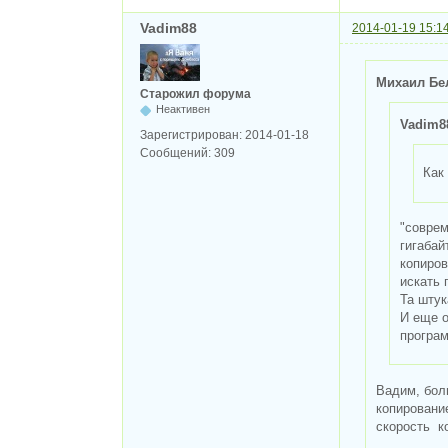
Vadim88
2014-01-19 15:1
Михаил Бе
Старожил форума
Неактивен
Vadim8
Зарегистрирован:
2014-01-18
Сообщений:
309
Как
"соврем
гигабай
копиров
искать 
Та штук
И еще о
програм
Вадим, бол
копирование
скорость к