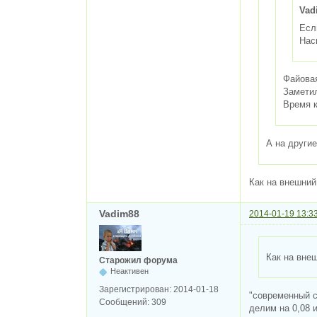
Vad
Есл
Нас
Файовая
Заметил
Время к
А на други
Как на внешний
Vadim88
2014-01-19 13:3
Как на внеш
Старожил форума
Неактивен
Зарегистрирован:
2014-01-18
"современный с
Сообщений:
309
делим на 0,08 