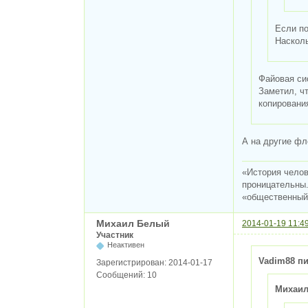
Если по
Насколь
Файовая си
Заметил, ч
копирования
А на другие фл
«История челов
проницательны.
«общественный 
Михаил Белый
2014-01-19 11:4
Участник
Неактивен
Vadim88 пи
Зарегистрирован:
2014-01-17
Сообщений:
10
Михаил