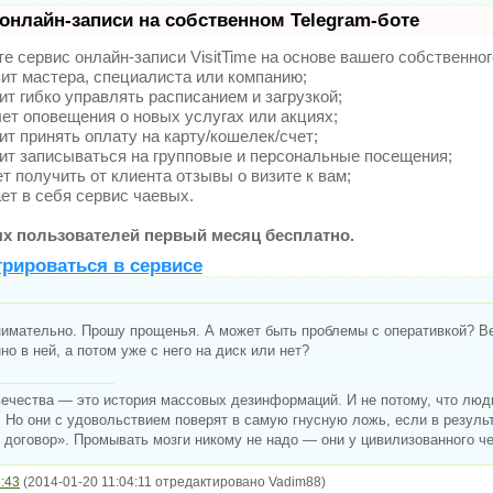
онлайн-записи на собственном Telegram-боте
е сервис онлайн-записи VisitTime на основе вашего собственног
ит мастера, специалиста или компанию;
т гибко управлять расписанием и загрузкой;
т оповещения о новых услугах или акциях;
т принять оплату на карту/кошелек/счет;
т записываться на групповые и персональные посещения;
 получить от клиента отзывы о визите к вам;
т в себя сервис чаевых.
х пользователей первый месяц бесплатно.
трироваться в сервисе
имательно. Прошу прощенья. А может быть проблемы с оперативкой? Вед
о в ней, а потом уже с него на диск или нет?
ечества — это история массовых дезинформаций. И не потому, что люди
 Но они с удовольствием поверят в самую гнусную ложь, если в резуль
договор». Промывать мозги никому не надо — они у цивилизованного чел
:43
(2014-01-20 11:04:11 отредактировано Vadim88)