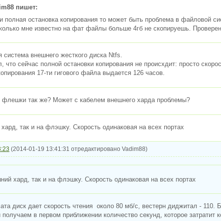
im88 пишет:
и полная остановка копирования то может быть проблема в файловой си
колько мне известно на фат файлы больше 4гб не скопируешь. Проверен
 система внешнего жесткого диска Ntfs.
, что сейчас полной остановки копирования не происхдит: просто скоро
опирования 17-ти гигового файла выдается 126 часов.
е флешки так же? Может с кабелем внешнего харда проблемы?
 хард, так и на флэшку. Скорость одинаковая на всех портах
3:23
(2014-01-19 13:41:31 отредактировано Vadim88)
ний хард, так и на флэшку. Скорость одинаковая на всех портах
ата диск дает скорость чтения около 80 мб/с, вестерн диджитал - 110. 
и получаем в первом приближении количество секунд, которое затратит 