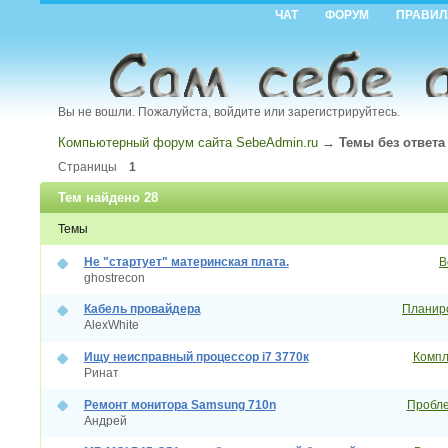
ЧАТ
ФОРУМ
ПРАВИЛ
Вы не вошли.
Пожалуйста, войдите или зарегистрируйтесь.
Компьютерный форум сайта SebeAdmin.ru
→
Темы без ответа
Страницы
1
Тем найдено 28
Темы
Не "стартует" материнская плата.
В
ghostrecon
Кабель провайдера
Планиро
AlexWhite
Ищу неисправный процессор i7 3770к
Компл
Ринат
Ремонт монитора Samsung 710n
Пробле
Андрей