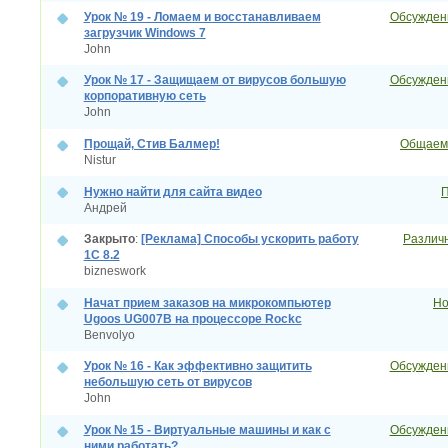
Урок № 19 - Ломаем и восстанавливаем
Обсуждени
загрузчик Windows 7
John
Урок № 17 - Защищаем от вирусов большую
Обсуждени
корпоративную сеть
John
Прощай, Стив Балмер!
Общаемс
Nistur
Нужно найти для сайта видео
П
Андрей
Закрыто
:
[Реклама] Способы ускорить работу
Различн
1С 8.2
bizneswork
Начат прием заказов на микрокомпьютер
Но
Ugoos UG007B на процессоре Rockc
Benvolyo
Урок № 16 - Как эффективно защитить
Обсуждени
небольшую сеть от вирусов
John
Урок № 15 - Виртуальные машины и как с
Обсуждени
ними работать?