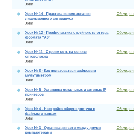
John
Урок № 14 - Практика использования
Обсуждени
лицензионного антивируса
John
Урок № 12 - Профилактика струйного плоттера
Обсуждени
формата "А0"
John
Урок № 11 - Строим сеть на основе
Обсуждени
оптоволокна
John
Урок № 8 - Как пользоваться цифровым
Обсуждени
мультиметром
John
Урок № 5 - Установка локальных и сетевых IP
Обсуждени
принтеров
John
Урок № 4 - Настройка общего доступа к
Обсуждени
файлам и папкам
John
Урок № 3 - Организация сети между двумя
Обсуждени
компьютерами