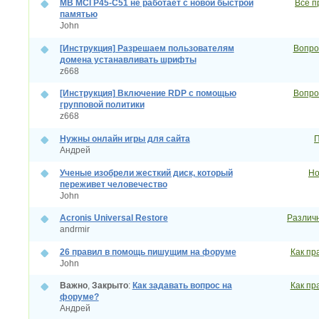
MB MCI P45-C51 не работает с новой быстрой
Все п
памятью
John
[Инструкция] Разрешаем пользователям
Вопрос
домена устанавливать шрифты
z668
[Инструкция] Включение RDP с помощью
Вопрос
групповой политики
z668
Нужны онлайн игры для сайта
П
Андрей
Ученые изобрели жесткий диск, который
Но
переживет человечество
John
Acronis Universal Restore
Различн
andrmir
26 правил в помощь пишущим на форуме
Как пр
John
Важно
,
Закрыто
:
Как задавать вопрос на
Как пр
форуме?
Андрей