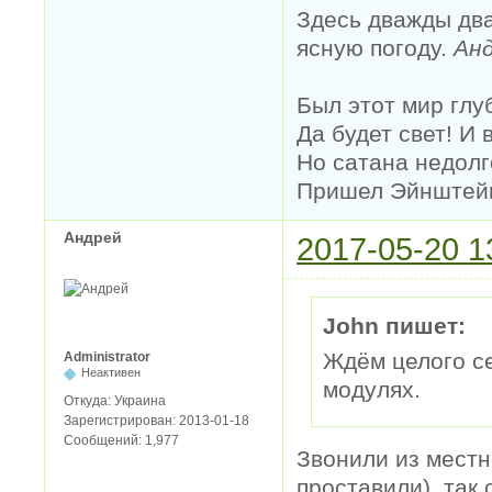
Здесь дважды два
ясную погоду.
Анд
Был этот мир глу
Да будет свет! И 
Но сатана недолг
Пришел Эйнштейн 
Андрей
2017-05-20 1
John пишет:
Ждём целого се
Administrator
Неактивен
модулях.
Откуда:
Украина
Зарегистрирован:
2013-01-18
Сообщений:
1,977
Звонили из местн
проставили), так