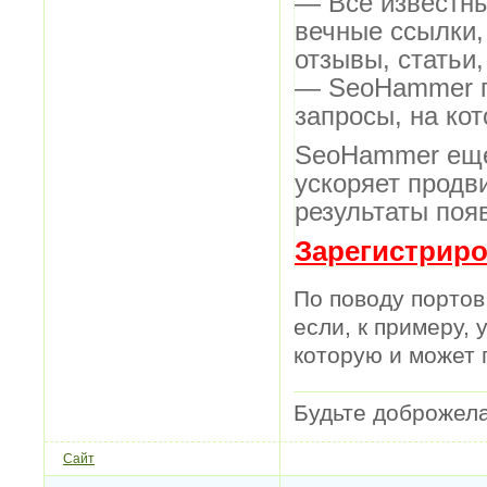
— Все известн
вечные ссылки,
отзывы, статьи,
— SeoHammer по
запросы, на ко
SeoHammer еще
ускоряет продв
результаты поя
Зарегистриро
По поводу портов 
если, к примеру, 
которую и может 
Будьте доброжел
Сайт