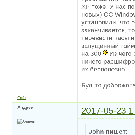
XP тоже. У нас по
новых) OC Windo
установили, что 
заканчивается, т
перевести часы н
запущенный тайм
на 300
Из чего 
ничего расшифров
их бесполезно!
Будьте доброжел
Сайт
Андрей
2017-05-23 1
John пишет: