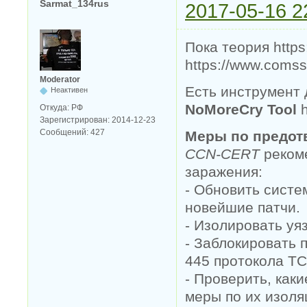
Sarmat_134rus
2017-05-16 2
Пока теория http
https://www.coms
Moderator
Есть инструмент
Неактивен
NoMoreCry Tool
h
Откуда:
РФ
Зарегистрирован:
2014-12-23
Сообщений:
427
Меры по предот
CCN-CERT
реком
заражения:
- Обновить систе
новейшие патчи.
- Изолировать уя
- Заблокировать 
445 протокола TC
- Проверить, как
меры по их изоля