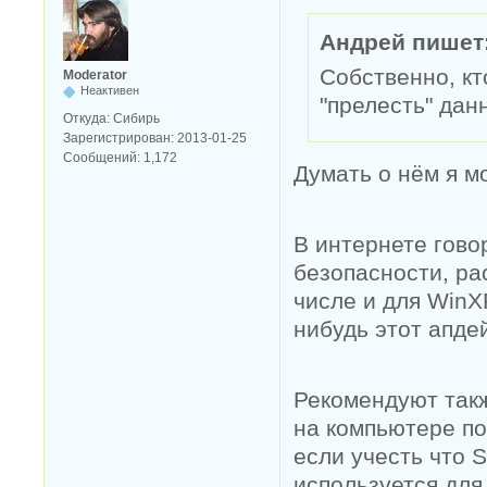
Андрей пишет
Собственно, кт
Moderator
Неактивен
"прелесть" дан
Откуда:
Сибирь
Зарегистрирован:
2013-01-25
Сообщений:
1,172
Думать о нём я м
В интернете гово
безопасности, ра
числе и для WinXP
нибудь этот апде
Рекомендуют так
на компьютере по
если учесть что 
используется для