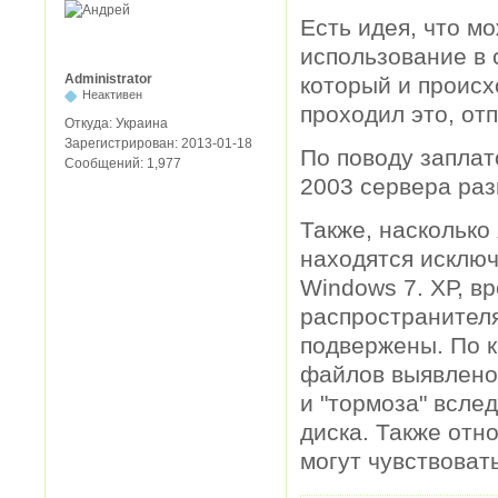
Есть идея, что м
использование в 
Administrator
который и происх
Неактивен
проходил это, от
Откуда:
Украина
Зарегистрирован:
2013-01-18
По поводу заплат
Сообщений:
1,977
2003 сервера раз
Также, насколько
находятся исклю
Windows 7. ХР, в
распространителя
подвержены. По 
файлов выявлено 
и "тормоза" всле
диска. Также отно
могут чувствоват