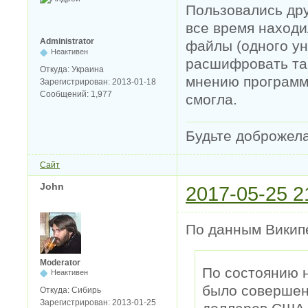
Пользовались дру
все время наход
Administrator
файлы (одного ун
Неактивен
расшифровать та
Откуда:
Украина
мнению программ
Зарегистрирован:
2013-01-18
Сообщений:
1,977
смогла.
Будьте доброжел
Сайт
John
2017-05-25 2
По данным Викип
Moderator
По состоянию н
Неактивен
было совершен
Откуда:
Сибирь
Зарегистрирован:
2013-01-25