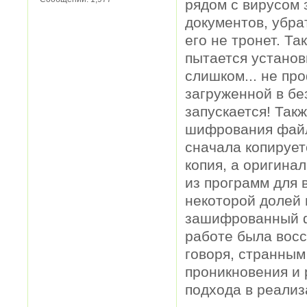
рядом с вирусом 
документов, убрат
его не тронет. Та
пытается установи
слишком... не пр
загруженной в б
запускается! Так
шифрования файл
сначала копируе
копия, а оригина
из программ для 
некоторой долей 
зашифрованный фа
работе была восс
говоря, странным
проникновения и р
подхода в реализ