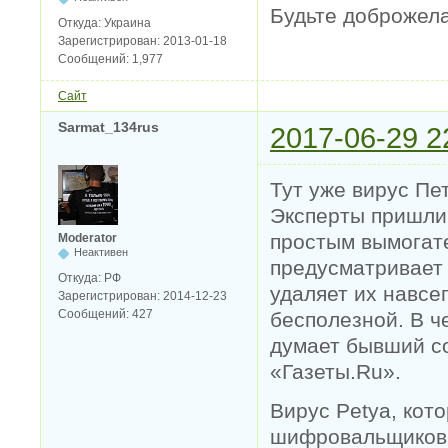
Будьте доброжел
Откуда:
Украина
Зарегистрирован:
2013-01-18
Сообщений:
1,977
Сайт
Sarmat_134rus
2017-06-29 2
Тут уже вирус Пе
Эксперты пришли 
простым вымогате
Moderator
Неактивен
предусматривает
Откуда:
РФ
удаляет их навсе
Зарегистрирован:
2014-12-23
Сообщений:
427
бесполезной. В ч
думает бывший с
«Газеты.Ru».
Вирус Petya, кот
шифровальщиков-