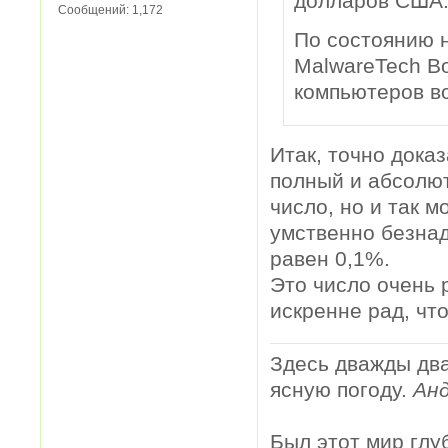
долларов США
Сообщений:
1,172
По состоянию н
MalwareTech Bo
компьютеров во
Итак, точно дока
полный и абсолют
число, но и так м
умственно безна
равен 0,1%.
Это число очень р
искренне рад, чт
Здесь дважды два
ясную погоду.
Анд
Был этот мир глу