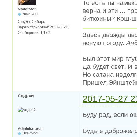
То есть ты намек
верна и эти ... п
Moderator
Неактивен
биткоины? Кош-ш
Откуда:
Сибирь
Зарегистрирован:
2013-01-25
Сообщений:
1,172
Здесь дважды два
ясную погоду.
Анд
Был этот мир глу
Да будет свет! И 
Но сатана недолг
Пришел Эйнштейн 
Андрей
2017-05-27 2
Буду рад, если 
Administrator
Будьте доброжел
Неактивен