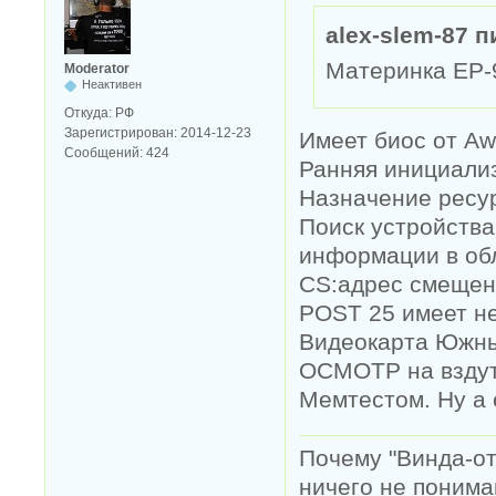
alex-slem-87 п
Материнка EP-
Moderator
Неактивен
Откуда:
РФ
Зарегистрирован:
2014-12-23
Имеет биос от Aw
Сообщений:
424
Ранняя инициализ
Назначение ресу
Поиск устройства
информации в обл
CS:адрес смещени
POST 25 имеет не
Видеокарта Южн
ОСМОТР на вздут
Мемтестом. Ну а 
Почему "Винда-отс
ничего не понимаю