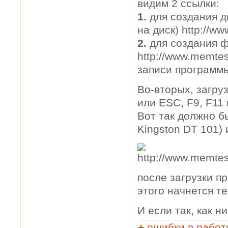
видим 2 ссылки:
1.
для создания д
на диск) http://w
2.
для создания 
http://www.memte
записи программ
Во-вторых, загру
или ESC, F9, F11
Вот так должно б
Kingston DT 101) 
после загрузки п
этого начнется т
И если так, как н
+
ошибки в работ