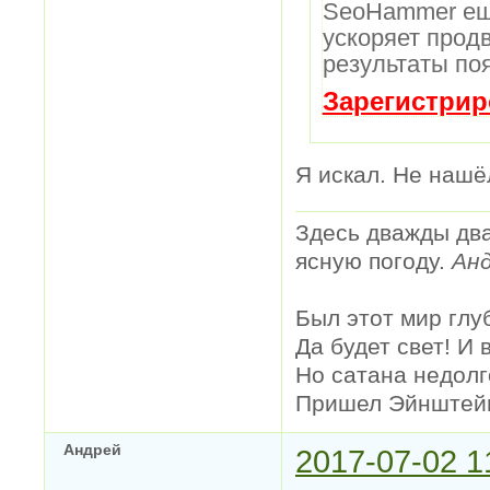
SeoHammer ещ
ускоряет продв
результаты по
Зарегистрир
Я искал. Не нашё
Здесь дважды два
ясную погоду.
Анд
Был этот мир глу
Да будет свет! И 
Но сатана недолг
Пришел Эйнштейн 
Андрей
2017-07-02 1