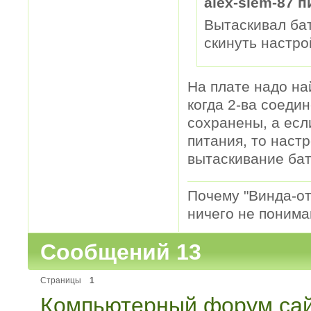
alex-slem-87 п
Вытаскивал ба
скинуть настр
На плате надо на
когда 2-ва соеди
сохранены, а есл
питания, то наст
вытаскивание бат
Почему "Винда-отс
ничего не понимаю
Сообщений 13
Страницы
1
Компьютерный форум сай