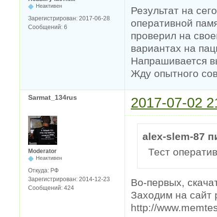
Неактивен
Результат на сег
Зарегистрирован:
2017-06-28
оперативной памя
Сообщений:
6
проверил на свое
вариантах на пац
Напрашивается вы
Жду опытного совет
Sarmat_134rus
2017-07-02 2
alex-slem-87 п
Тест оперативк
Moderator
Неактивен
Откуда:
РФ
Зарегистрирован:
2014-12-23
Во-первых, скача
Сообщений:
424
Заходим на сайт 
http://www.memte