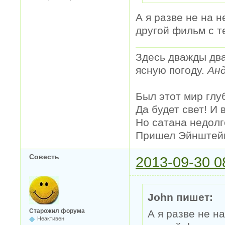
А я разве не на н
другой фильм с т
Здесь дважды два
ясную погоду.
Анд
Был этот мир глу
Да будет свет! И 
Но сатана недолг
Пришел Эйнштейн 
Совесть
2013-09-30 0
John пишет:
Старожил форума
А я разве не н
Неактивен