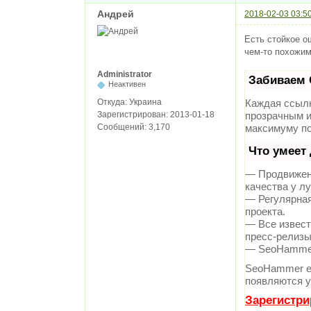
Андрей
2018-02-03 03:5
Есть стойкое о
чем-то похожим
Administrator
Забиваем 
Неактивен
Каждая ссылк
Откуда:
Украина
прозрачным и
Зарегистрирован:
2013-01-18
максимуму по
Сообщений:
3,170
Что умеет
— Продвижени
качества у л
— Регулярная
проекта.
— Все извест
пресс-релизы
— SeoHammer 
SeoHammer е
появляются у
Зарегистри