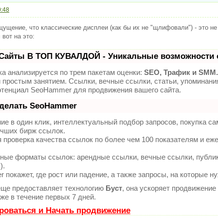
0:48
щущение, что классические дисплеи (как бы их не "щлифовали") - это не
 вот на это:
Сайты В ТОП КУВАЛДОЙ - Уникальные возможности 
а анализируется по трем пакетам оценки:
SEO, Трафик и SMM.
 простым занятием. Ссылки, вечные ссылки, статьи, упоминания
тенциал SeoHammer для продвижения вашего сайта.
 делать SeoHammer
е в один клик, интеллектуальный подбор запросов, покупка с
учших бирж ссылок.
 проверка качества ссылок по более чем 100 показателям и еж
ные форматы ссылок: арендные ссылки, вечные ссылки, публика
).
покажет, где рост или падение, а также запросы, на которые н
ще предоставляет технологию
Буст
, она ускоряет продвижение
же в течение первых 7 дней.
роваться и Начать продвижение