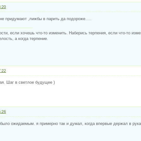
3:20
 не придумают ,лижбы в парить да подороже.....
сти, если хочешь что-то изменить. Наберись терпения, если что-то изм
лость, а когда терпение.
7:22
я. Шаг в светлое будущее )
5:26
 было ожидаемым. я примерно так и думал, когда впервые держал в руках 