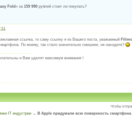
axy Fold
» за
159 990
рублей стоит ли покупать?
7:51
рекламная ссылка, то саму ссылку я из Вашего поста, уважаемый
Filim
смартфона. По моему, так стало значительно смешнее, не находите?
елательны и Вам уделят максимум внимания !
Чтобы отпра
инки IT индустрии
→
В Apple придумали всю поверхность смартфона 