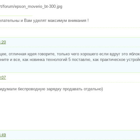
елательны и Вам уделят максимум внимания !
4:20
щее, отличная идея говорите, только чего хорошего если вдруг это ябло
ните и все, как новинка технологий 5 поставлю, как практическое устрой
0:07
ридумали беспроводную зарядку продавать отдельно)
6:49