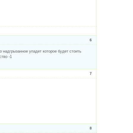
6
ко надгрызанное упадет которое будет стоить
ство -1
7
8