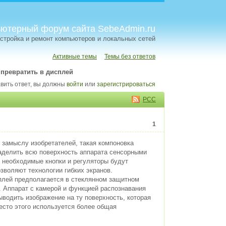
ютерный форум сайта SebeAdmin.ru
стройка и ремонт компьютеров и локальных сетей
Активные темы
Темы без ответов
превратить в дисплей
вить ответ, вы должны
войти
или
зарегистрироваться
РСС
1
 замыслу изобретателей, такая компоновка
наделить всю поверхность аппарата сенсорными
 необходимые кнопки и регуляторы будут
зволяют технологии гибких экранов.
плей предполагается в стеклянном защитном
. Аппарат с камерой и функцией распознавания
ыводить изображение на ту поверхность, которая
есто этого используется более общая