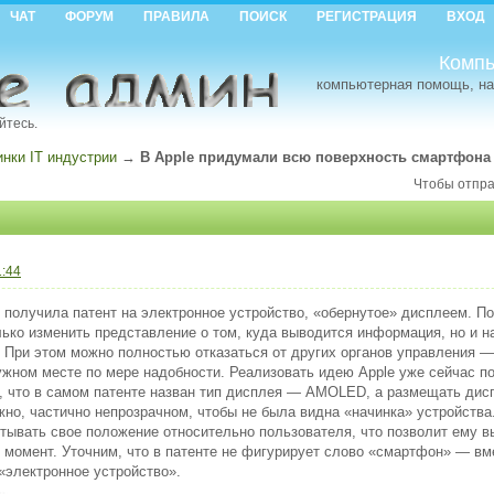
ЧАТ
ФОРУМ
ПРАВИЛА
ПОИСК
РЕГИСТРАЦИЯ
ВХОД
Компь
компьютерная помощь, на
йтесь.
инки IT индустрии
→
В Apple придумали всю поверхность смартфона 
Чтобы отпра
1:44
 получила патент на электронное устройство, «обернутое» дисплеем. По
лько изменить представление о том, куда выводится информация, но и 
 При этом можно полностью отказаться от других органов управления —
ужном месте по мере надобности. Реализовать идею Apple уже сейчас по
 что в самом патенте назван тип дисплея — AMOLED, а размещать дис
жно, частично непрозрачном, чтобы не была видна «начинка» устройства
тывать свое положение относительно пользователя, что позволит ему в
 момент. Уточним, что в патенте не фигурирует слово «смартфон» — вм
электронное устройство».