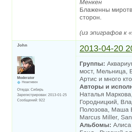
Менкен
Блаженны миротво
сторон.
(из эпиграфов к
John
2013-04-20 2
Группы:
Аквариум
мост, Мельница, Б
Артис и много кто
Moderator
Неактивен
Авторы и испол
Откуда:
Сибирь
Наталья Маркова,
Зарегистрирован:
2013-01-25
Сообщений:
922
Городницкий, Вл
Полозова, Маша Б
Marcus Miller, Sand
Альбомы:
Алиса 