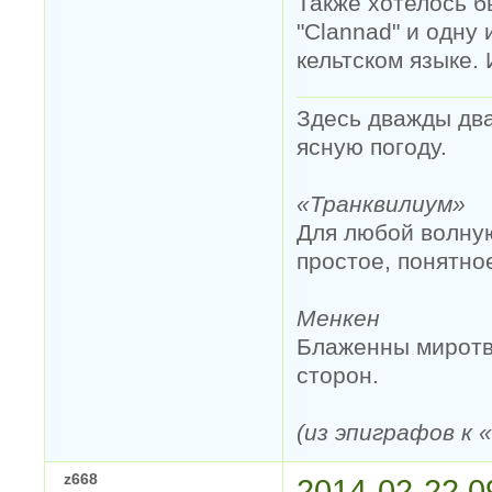
Также хотелось б
"Clannad" и одну 
кельтском языке.
Здесь дважды два
ясную погоду.
«Транквилиум»
Для любой волную
простое, понятно
Менкен
Блаженны миротво
сторон.
(из эпиграфов к
z668
2014-02-22 0