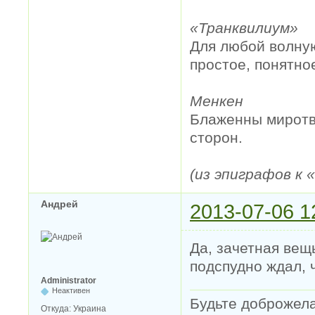
«Транквилиум»
Для любой волную
простое, понятно
Менкен
Блаженны миротво
сторон.
(из эпиграфов к
Андрей
2013-07-06 1
Да, зачетная вещ
подспудно ждал, 
Administrator
Неактивен
Будьте доброжел
Откуда:
Украина