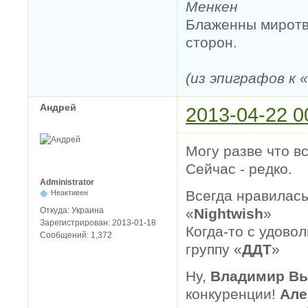
Менкен
Блаженны миротво
сторон.
(из эпиграфов к
Андрей
2013-04-22 0
Могу разве что в
Сейчас - редко.
Administrator
Всегда нравилась
Неактивен
Откуда:
Украина
«
Nightwish
»
Зарегистрирован:
2013-01-18
Когда-то с удово
Сообщений:
1,372
группу «
ДДТ
»
Ну,
Владимир В
конкуренции!
Але