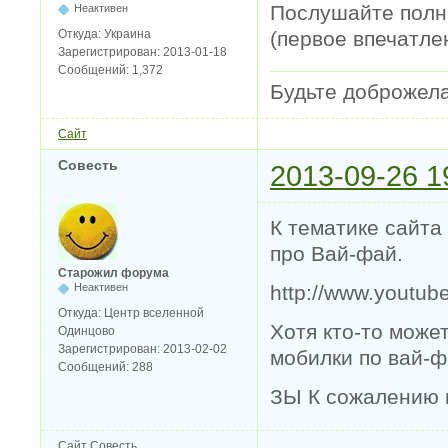
Послушайте полно
Неактивен
Откуда:
Украина
(первое впечатле
Зарегистрирован:
2013-01-18
Сообщений:
1,372
Будьте доброжел
Сайт
Совесть
2013-09-26 1
К тематике сайта
про Вай-фай.
Старожил форума
Неактивен
http://www.youtu
Откуда:
Центр вселенной
Хотя кто-то може
Одинцово
Зарегистрирован:
2013-02-02
мобилки по вай-ф
Сообщений:
288
ЗЫ К сожалению 
Сайт
Совесть