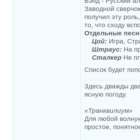
Бэнд - Русский ал
Заводной сверчок
получил эту роль, 
то, что сходу всп
Отдельные песн
Цой:
Игра, Стр
Штраус:
На пр
Сталкер
Не пл
Список будет попо
Здесь дважды два
ясную погоду.
«Транквилиум»
Для любой волную
простое, понятно