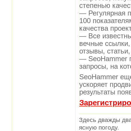
степенью качес
— Регулярная п
100 показателя
качества проект
— Все известн
вечные ссылки,
отзывы, статьи,
— SeoHammer по
запросы, на ко
SeoHammer еще
ускоряет продв
результаты поя
Зарегистриро
Здесь дважды два
ясную погоду.