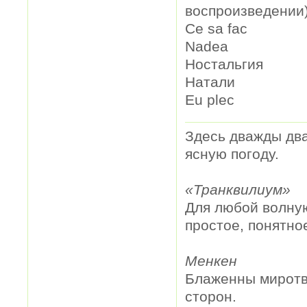
воспроизведении
Ce sa fac
Nadea
Ностальгия
Натали
Eu plec
Здесь дважды два
ясную погоду.
«Транквилиум»
Для любой волную
простое, понятно
Менкен
Блаженны миротво
сторон.