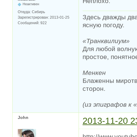
Неплохо.
Неактивен
Откуда:
Сибирь
Здесь дважды два
Зарегистрирован:
2013-01-25
Сообщений:
922
ясную погоду.
«Транквилиум»
Для любой волную
простое, понятно
Менкен
Блаженны миротво
сторон.
(из эпиграфов к
John
2013-11-20 2
http://www.youtu