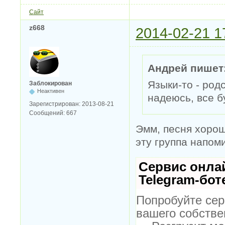
Сайт
z668
2014-02-21 1
Андрей пишет
Языки-то - род
Заблокирован
Неактивен
надеюсь, все б
Зарегистрирован:
2013-08-21
Сообщений:
667
Эмм, песня хорош
эту группа напом
Сервис онла
Telegram-бот
Попробуйте сер
вашего собстве