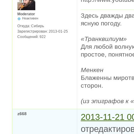
Moderator
Здесь дважды два
Неактивен
ясную погоду.
Откуда:
Сибирь
Зарегистрирован:
2013-01-25
Сообщений:
922
«Транквилиум»
Для любой волную
простое, понятно
Менкен
Блаженны миротво
сторон.
(из эпиграфов к
z668
2013-11-21 0
отредактиров