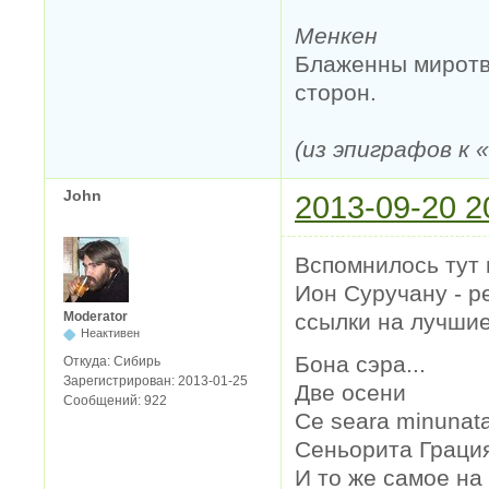
Менкен
Блаженны миротво
сторон.
(из эпиграфов к
John
2013-09-20 2
Вспомнилось тут 
Ион Суручану - р
ссылки на лучшие
Moderator
Неактивен
Бона сэра...
Откуда:
Сибирь
Зарегистрирован:
2013-01-25
Две осени
Сообщений:
922
Ce seara minunat
Сеньорита Граци
И то же самое на