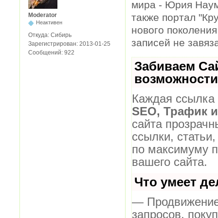
мира - Юрия Наум
также портал "Кр
Moderator
Неактивен
нового поколения
Откуда:
Сибирь
записей не завяз
Зарегистрирован:
2013-01-25
Сообщений:
922
Забиваем Са
возможности
Каждая ссылка 
SEO, Трафик 
сайта прозрачн
ссылки, статьи,
по максимуму 
вашего сайта.
Что умеет д
— Продвижение 
запросов, поку