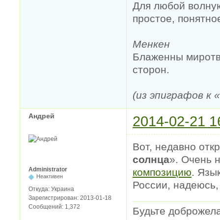
Для любой волную
простое, понятно
Менкен
Блаженны миротво
сторон.
(из эпиграфов к
Андрей
2014-02-21 1
Вот, недавно отк
солнца
». Очень 
Administrator
композицию
. Язы
Неактивен
России, надеюсь,
Откуда:
Украина
Зарегистрирован:
2013-01-18
Сообщений:
1,372
Будьте доброжел