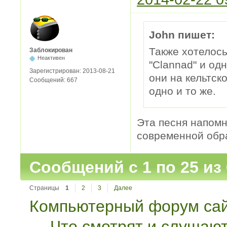
John пишет:
Также хотелос
Заблокирован
Неактивен
"Clannad" и одн
Зарегистрирован:
2013-08-21
они на кельтск
Сообщений:
667
одно и то же.
Эта песня напом
современной обраб
Сообщений с 1 по 25 из
Страницы
1
2
3
Далее
Компьютерный форум сай
→
Что смотрят и слушаю