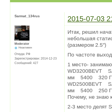
Sarmat_134rus
2015-07-03 2
Итак, решил начат
небольшая статис
(размером 2.5")
Moderator
Неактивен
По частоте выхода
Откуда:
РФ
Зарегистрирован:
2014-12-23
Сообщений:
427
1 место- занимаю
WD3200BEVT SAT
мм 5400 320
WD2500BEVT SAT
мм 5400 250 Г
Почему, не знаю 
2-3 место делят S