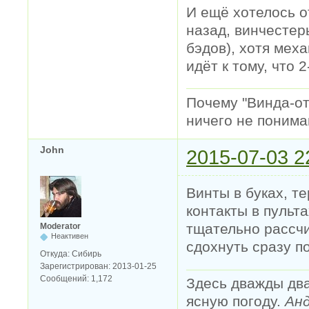
И ещё хотелось от
назад, винчестер
бэдов), хотя меха
идёт к тому, что 
Почему "Винда-отс
ничего не понимаю
John
2015-07-03 2
Винты в буках, т
контакты в пульта
тщательно рассчи
Moderator
Неактивен
сдохнуть сразу п
Откуда:
Сибирь
Зарегистрирован:
2013-01-25
Сообщений:
1,172
Здесь дважды два
ясную погоду.
Анд