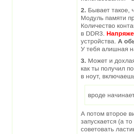
2.
Бывает такое, 
Модуль памяти пр
Количество конта
в DDR3.
Напряже
устройства.
А об
У тебя алишная н
3.
Может и дохлая
как ты получил п
в ноут, включаеш
вроде начинает
А потом второе ви
запускается (а то
советовать ласти