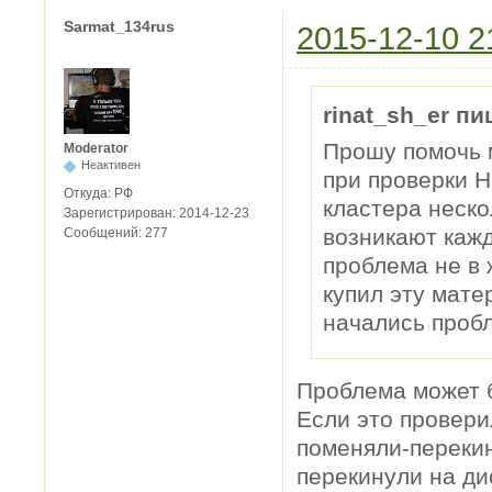
Sarmat_134rus
2015-12-10 2
rinat_sh_er пи
Прошу помочь 
Moderator
Неактивен
при проверки 
Откуда:
РФ
кластера неско
Зарегистрирован:
2014-12-23
возникают каж
Сообщений:
277
проблема не в 
купил эту мате
начались проб
Проблема может б
Если это провери
поменяли-перекин
перекинули на дис