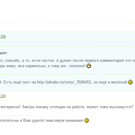
3:59
шет:
ло, спасибо, а то, если честно, я думал после первого комментария что 
ерь вижу: все нормально, к тому же - полезно!
 Есть ещё пост на http://pikabu.ru/story/_3596451, он ещё и весёлый
6:34
 интересно! Завтра покажу хлопцам на работе, может тоже выскажутся?
елательны и Вам уделят максимум внимания