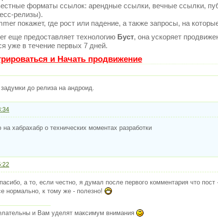
естные форматы ссылок: арендные ссылки, вечные ссылки, пуб
ресс-релизы).
er покажет, где рост или падение, а также запросы, на которы
r еще предоставляет технологию
Буст
, она ускоряет продвиже
я уже в течение первых 7 дней.
трироваться и Начать продвижение
т задумки до релиза на андроид.
3:34
 на хабрахабр о технических моментах разработки
5:22
спасибо, а то, если честно, я думал после первого комментария что пост
се нормально, к тому же - полезно!
елательны и Вам уделят максимум внимания