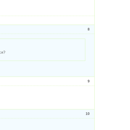
8
ся?
9
10