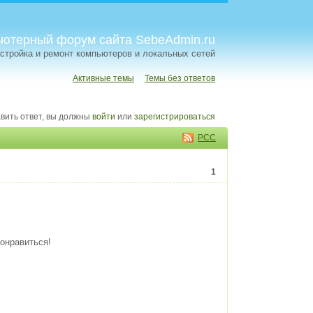
ютерный форум сайта SebeAdmin.ru
стройка и ремонт компьютеров и локальных сетей
Активные темы
Темы без ответов
вить ответ, вы должны
войти
или
зарегистрироваться
РСС
1
онравиться!