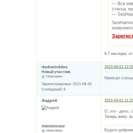
— Все изв
статьи, п
— SeoHamm
SeoHamme
появляютс
Зарегис
6-7 месяцев, о
darkwinddev
2015-09-01 12:3
Новый участник
Неактивен
Написал статью
Зарегистрирован:
2015-08-26
Сообщений:
9
Андрей
2015-09-01 21:2
О, это - дело, 
Теперь вижу: в
Administrator
Будьте доброж
Неактивен