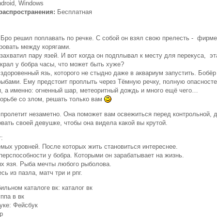
droid, Windows
распространения:
Бесплатная
Бро решил поплавать по речке. С собой он взял свою прелесть - фирме
ровать между корягами.
 захватил пару язей. И вот когда он подплывал к месту для перекуса, эт
крал у бобра часы, что может быть хуже?
здоровенный язь, которого не стыдно даже в аквариум запустить. Бобёр
рыбами. Ему предстоит проплыть через Тёмную речку, полную опасносте
, а именно: огненный шар, метеоритный дождь и много ещё чего…
борьбе со злом, решать только вам
 пролетит незаметно. Она поможет вам освежиться перед контрольной, д
вать своей девушке, чтобы она видела какой вы крутой.
:
емых уровней. После которых жить становиться интереснее.
перспособности у бобра. Которыми он зарабатывает на жизнь.
ых язя. Рыба мечты любого рыболова.
сь из пазла, матч три и рпг.
ильном каталоге вк: каталог вк
уппа в вк
уке: Фейсбук
р