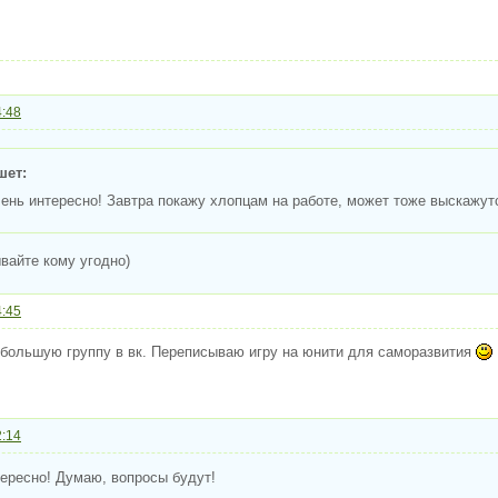
4:48
шет:
чень интересно! Завтра покажу хлопцам на работе, может тоже выскажут
вайте кому угодно)
4:45
ебольшую группу в вк. Переписываю игру на юнити для саморазвития
2:14
тересно! Думаю, вопросы будут!