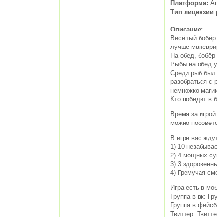
Платформа:
An
Тип лицензии 
Описание:
Весёлый бобёр 
лучше маневри
На обед, бобёр
Рыбы на обед у
Среди рыб был 
разобраться с 
немножко магии
Кто победит в 
Время за игрой
можно посовето
В игре вас ждут
1) 10 незабыва
2) 4 мощных су
3) 3 здоровенн
4) Гремучая сме
Игра есть в моб
Группа в вк: Гр
Группа в фейсб
Твиттер: Твитте