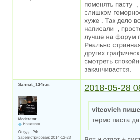
поменять пасту ,
слишком геморное
хуже . Так дело в
написали , прост
лучше на форум п
Реально странная
других графическ
смотреть спокойн
заканчивается.
Sarmat_134rus
2018-05-28 0
vitcovich пише
термо паста да
Moderator
Неактивен
Откуда:
РФ
Зарегистрирован:
2014-12-23
Вот и ответ + сис