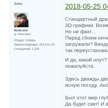
John
2018-05-25 0
Стандартный дра
3D-графики. Воз
Но не факт...
Moderator
Неактивен
Перед сбоем ниче
Откуда:
Сибирь
загружали? Винда
Зарегистрирован:
2013-01-25
Сообщений:
1,205
так переустанови
И да, какой ноут
пожалуйста.
Здесь дважды два
ясную погоду.
Анд
Был этот мир глу
Да будет свет! И 