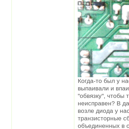
Когда-то был у н
выпаивали и впа
"обвязку", чтобы 
неисправен? В да
возле диода у на
транзисторные сб
объединенных в 