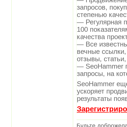
запросов, поку
степенью качес
— Регулярная п
100 показателя
качества проект
— Все известн
вечные ссылки,
отзывы, статьи,
— SeoHammer по
запросы, на ко
SeoHammer еще
ускоряет продв
результаты поя
Зарегистриро
Будьте доброжела