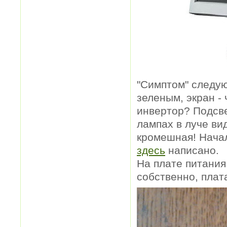
"Симптом" следую
зеленым, экран -
инвертор? Подсв
лампах в луче ви
кромешная! Начал
здесь
написано.
На плате питания
собственно, плат