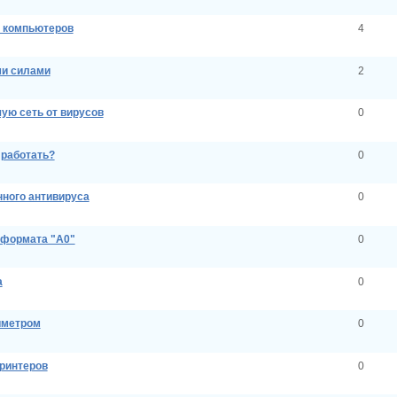
-и компьютеров
4
ми силами
2
ую сеть от вирусов
0
 работать?
0
нного антивируса
0
 формата "А0"
0
а
0
иметром
0
принтеров
0