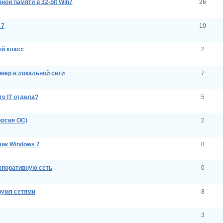
ной памяти в 32-bit Win7
26
 7
10
ый класс
2
рвер в локальной сети
7
го IT отдела?
5
ерсия ОС)
2
чик Windows 7
0
рпоративную сеть
0
вумя сетями
8
3