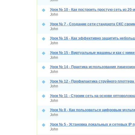
John
Урок № 10 - Как построить простую сеть из 20
John
Урок № 7 - Создание сети стандарта СКС свои
John
Урок № 16 - Как эффективно защитить небольш
John
Урок № 15 - Виртуальные машины и как с ними
John
Урок № 14 - Практика использования лицензио
John
Урок № 12 - Профилактика струйного плоттера
John
Урок № 11 - Строим сеть на основе оптоволокн
John
Урок № 8 - Как пользоваться цифровым мульт
John
Урок № 5 - Установка локальных и сетевых IP 
John