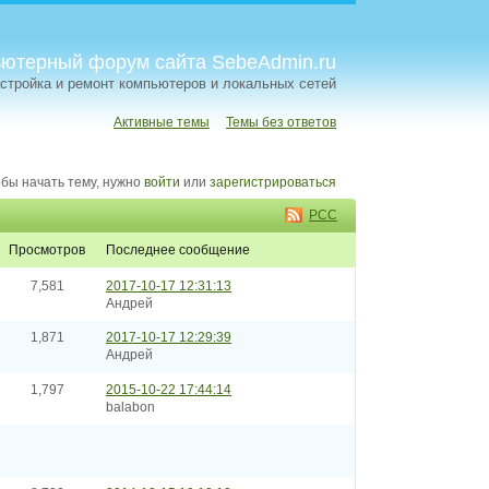
ютерный форум сайта SebeAdmin.ru
стройка и ремонт компьютеров и локальных сетей
Активные темы
Темы без ответов
бы начать тему, нужно
войти
или
зарегистрироваться
РСС
просмотров
последнее сообщение
7,581
2017-10-17 12:31:13
Андрей
1,871
2017-10-17 12:29:39
Андрей
1,797
2015-10-22 17:44:14
balabon