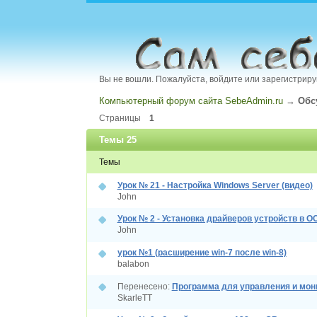
Вы не вошли.
Пожалуйста, войдите или зарегистриру
Компьютерный форум сайта SebeAdmin.ru
→
Обс
Страницы
1
Темы 25
Темы
Урок № 21 - Настройка Windows Server (видео)
John
Урок № 2 - Установка драйверов устройств в О
John
урок №1 (расширение win-7 после win-8)
balabon
Перенесено:
Программа для управления и мон
SkarleTT