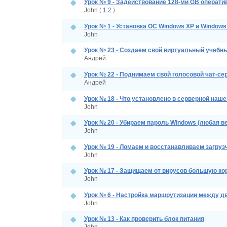
Урок № 9 - Задействование 128-ми GB оператив
John
(
1
2
)
Урок № 1 - Установка ОС Windows XP и Windows
John
Урок № 23 - Создаем свой виртуальный учебн
Андрей
Урок № 22 - Поднимаем свой голосовой чат-се
Андрей
Урок № 18 - Что установлено в серверной наше
John
Урок № 20 - Убираем пароль Windows (любая в
John
Урок № 19 - Ломаем и восстанавливаем загруз
John
Урок № 17 - Защищаем от вирусов большую ко
John
Урок № 6 - Настройка маршрутизации между д
John
Урок № 13 - Как проверить блок питания