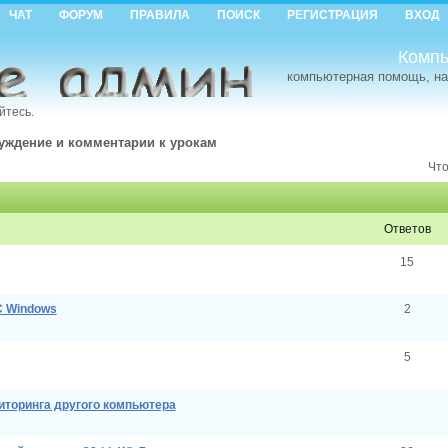
ЧАТ
ФОРУМ
ПРАВИЛА
ПОИСК
РЕГИСТРАЦИЯ
ВХОД
Компь
компьютерная помощь, на
йтесь.
уждение и комментарии к урокам
Что
ответов
15
С Windows
2
5
иторинга другого компьютера