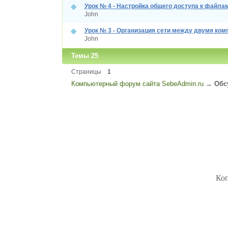
Урок № 4 - Настройка общего доступа к файла
John
Урок № 3 - Организация сети между двумя ко
John
Темы 25
Страницы
1
Компьютерный форум сайта SebeAdmin.ru
→
Обс
Коп