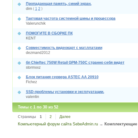
Пропадающая память, синий экран.
dim
(
1
2
)
Тактовая частота системной шины и процессора
Valerunchik
ПОМОГИТЕ В СБОРКЕ ПК
KENT
Совместимость видеокарт с мат.платами
dezmand2012
бп Chieftec 750W Retail GPM-750C странно себя видет
stormxxz
Блок питания сервера ASTEC AA 20910
Fichez
SSD-проблемы установки и эксплуатации.
valentin
Темы с 1 по 30 из 52
Страницы
1
2
Далее
Компьютерный форум сайта SebeAdmin.ru
→
Комплектующие