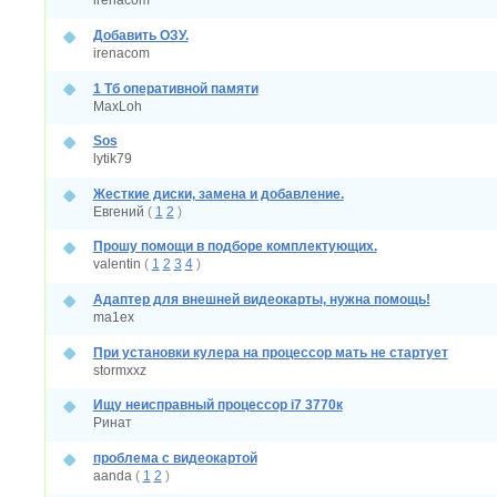
irenacom
Добавить ОЗУ.
irenacom
1 Тб оперативной памяти
MaxLoh
Sos
lytik79
Жесткие диски, замена и добавление.
Евгений
(
1
2
)
Прошу помощи в подборе комплектующих.
valentin
(
1
2
3
4
)
Адаптер для внешней видеокарты, нужна помощь!
ma1ex
При установки кулера на процессор мать не стартует
stormxxz
Ищу неисправный процессор i7 3770к
Ринат
проблема с видеокартой
aanda
(
1
2
)