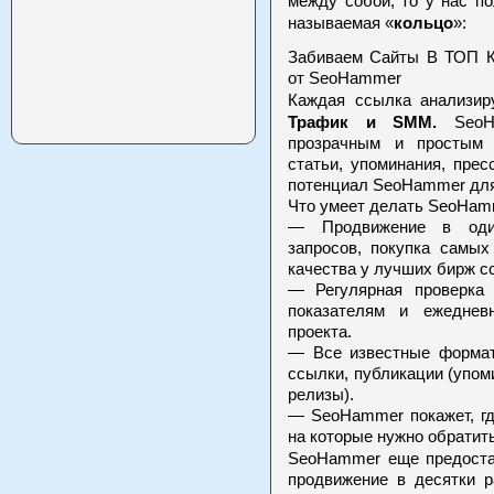
между собой, то у нас по
кольцо
называемая «
»:
Забиваем Сайты В ТОП 
от SeoHammer
Каждая ссылка анализир
Трафик и SMM.
SeoHa
прозрачным и простым 
статьи, упоминания, пре
потенциал SeoHammer для
Что умеет делать SeoHam
— Продвижение в один
запросов, покупка самы
качества у лучших бирж с
— Регулярная проверка
показателям и ежеднев
проекта.
— Все известные формат
ссылки, публикации (упоми
релизы).
— SeoHammer покажет, гд
на которые нужно обратит
SeoHammer еще предоста
продвижение в десятки р