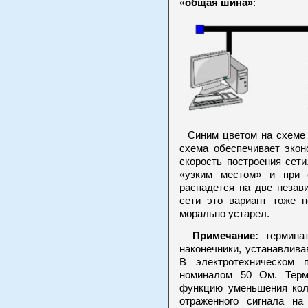
общая шина»
«
:
Синим цветом на схеме
схема обеспечивает эко
скорость построения сет
«узким местом» и при 
распадется на две неза
сети это вариант тоже н
морально устарел.
Примечание:
термина
наконечники, устанавлив
В электротехническом 
номиналом 50 Ом. Терм
функцию уменьшения колл
отраженного сигнала н