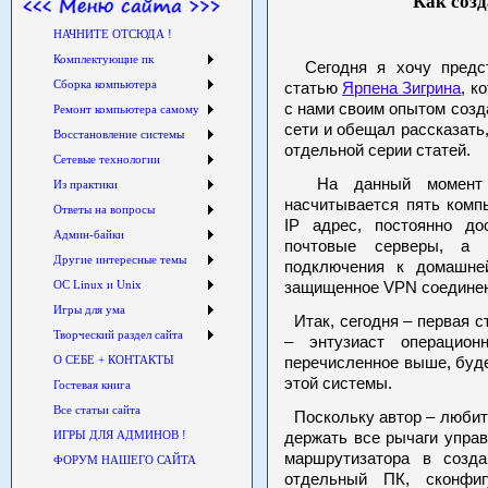
Как соз
НАЧНИТЕ ОТСЮДА !
Комплектующие пк
Сегодня я хочу предст
Сборка компьютера
статью
Ярпена Зигрина
, к
с нами своим опытом соз
Ремонт компьютера самому
сети и обещал рассказать
Восстановление системы
отдельной серии статей.
Сетевые технологии
На данный момент в
Из практики
насчитывается пять комп
Ответы на вопросы
IP адрес, постоянно д
Админ-байки
почтовые серверы, а 
Другие интересные темы
подключения к домашне
ОС Linux и Unix
защищенное VPN соединен
Игры для ума
Итак, сегодня – первая ст
Творческий раздел сайта
– энтузиаст операцион
О СЕБЕ + КОНТАКТЫ
перечисленное выше, буд
этой системы.
Гостевая книга
Все статьи сайта
Поскольку автор – любит
ИГРЫ ДЛЯ АДМИНОВ !
держать все рычаги управ
маршрутизатора в созд
ФОРУМ НАШЕГО САЙТА
отдельный ПК, сконфиг