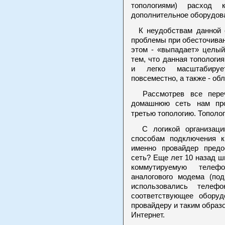
топологиями) расход
дополнительное оборудова
К неудобствам данной 
проблемы при обесточивани
этом - «выпадает» целый
тем, что данная топологи
и легко масштабируе
повсеместно, а также - об
Рассмотрев все переч
домашнюю сеть нам про
третью топологию. Тополо
С логикой организации
способам подключения к 
именно провайдер пред
сеть? Еще лет 10 назад 
коммутируемую телеф
аналогового модема (под
использовались теле
соответствующее оборуд
провайдеру и таким образ
Интернет.