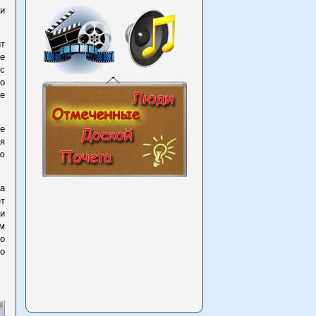
и
ит
ае
с
но
не
е
ся
ю
ма
ет
и
м
о
о