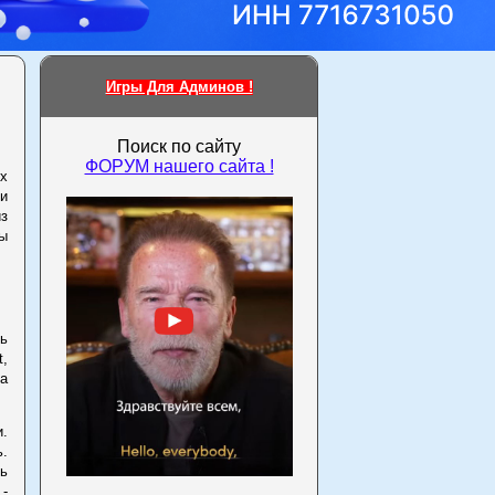
Игры Для Админов !
Поиск по сайту
ФОРУМ нашего сайта !
х
ми
из
ты
ть
,
ta
.
.
ь
 -