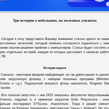
Три истории о небольших, но полезных утилитах
Сегодня я хочу представить Вашему вниманию статью одного из наши
постоянных читателей, который любезно согласился поделиться с на
своим опытом решения проблем с компьютером. Статья будет состоять 
трех отдельных историй, каждая из которых расскажет о нюансах рабо
с ПК.
История первая
Сначала - некоторая вводная информация: не так давно решил я сдела
себе загрузочную флешку с набором полезных программ (Memtest
Victoria и т.д.). Подопытной оказался флеш накопитель Kingston Da
Traveler.
Все попытки запустить с нее DOS оказались абсолютно безуспешными
Отлично, подумал я, и применил загрузчик Grub. Результата - ноль
Дальше последовал SYSLinux. Аналогично. Тогда я решил сменит
флешку на Kingmax (начинались пресловутые “танцы с бубном”). Но это