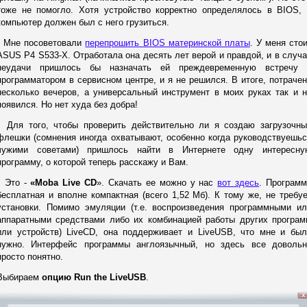
тоже не помогло. Хотя устройство корректно определялось в BIOS, 
компьютер должен был с него грузиться.
Мне посоветовали
перепрошить BIOS материнской платы
. У меня сто
ASUS P4 S533-X. Отработала она десять лет верой и правдой, и в случ
неудачи пришлось бы назначать ей преждевременную встречу 
программатором в сервисном центре, и я не решился. В итоге, потраче
несколько вечеров, а универсальный инструмент в моих руках так и 
появился. Но нет худа без добра!
Для того, чтобы проверить действительно ли я создаю загрузочны
флешки (сомнения иногда охватывают, особенно когда руководствуешь
чужими советами) пришлось найти в Интернете одну интересну
программу, о которой теперь расскажу и Вам.
Это -
«Moba Live CD
». Скачать ее можно у нас
вот здесь
. Програм
бесплатная и вполне компактная (всего 1,52 Мб). К тому же, не требу
установки. Помимо эмуляции (т.е. воспроизведения программными ил
аппаратными средствами либо их комбинацией работы других програм
или устройств) LiveCD, она поддерживает и LiveUSB, что мне и был
нужно. Интерфейс программы англоязычный, но здесь все довольн
просто понятно.
Выбираем
опцию Run the LiveUSB
.