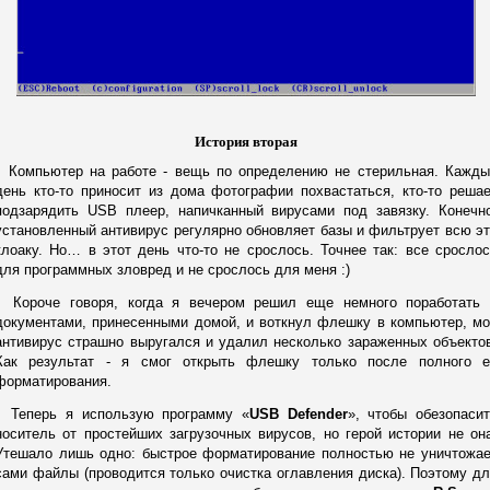
История вторая
Компьютер на работе - вещь по определению не стерильная. Кажды
день кто-то приносит из дома фотографии похвастаться, кто-то реша
подзарядить USB плеер, напичканный вирусами под завязку. Конечно
установленный антивирус регулярно обновляет базы и фильтрует всю э
клоаку. Но… в этот день что-то не срослось. Точнее так: все сросло
для программных зловред и не срослось для меня :)
Короче говоря, когда я вечером решил еще немного поработать 
документами, принесенными домой, и воткнул флешку в компьютер, м
антивирус страшно выругался и удалил несколько зараженных объекто
Как результат - я смог открыть флешку только после полного е
форматирования.
Теперь я использую программу «
USB Defender
», чтобы обезопаси
носитель от простейших загрузочных вирусов, но герой истории не он
Утешало лишь одно: быстрое форматирование полностью не уничтожае
сами файлы (проводится только очистка оглавления диска). Поэтому д