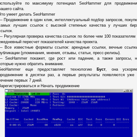
используйте по максимуму потенциал SeoHammer для продвижени
вашего сайта.
Что умеет делать SeoHammer
— Продвижение в один клик, интеллектуальный подбор запросов, покуп
самых лучших ссылок с высокой степенью качества у лучших бир
ссылок.
— Регулярная проверка качества ссылок по более чем 100 показателям
ежедневный пересчет показателей качества проекта.
— Все известные форматы ссылок: арендные ссылки, вечные ссылки
публикации (упоминания, мнения, отзывы, статьи, пресс-релизы).
— SeoHammer покажет, где рост или падение, а также запросы, н
которые нужно обратить внимание.
SeoHammer еще предоставляет технологию
Буст
, она ускоряе
продвижение в десятки раз, а первые результаты появляются уже 
течение первых 7 дней.
Зарегистрироваться и Начать продвижение