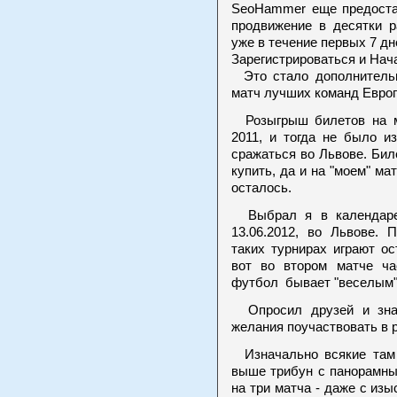
SeoHammer еще предоста
продвижение в десятки р
уже в течение первых 7 дн
Зарегистрироваться и Нач
Это стало дополнительн
матч лучших команд Евро
Розыгрыш билетов на м
2011, и тогда не было и
сражаться во Львове. Би
купить, да и на "моем" ма
осталось.
Выбрал я в календаре 
13.06.2012, во Львове. 
таких турнирах играют ос
вот во втором матче ча
футбол бывает "веселым"
Опросил друзей и знак
желания поучаствовать в 
Изначально всякие там
выше трибун с панорамны
на три матча - даже с из