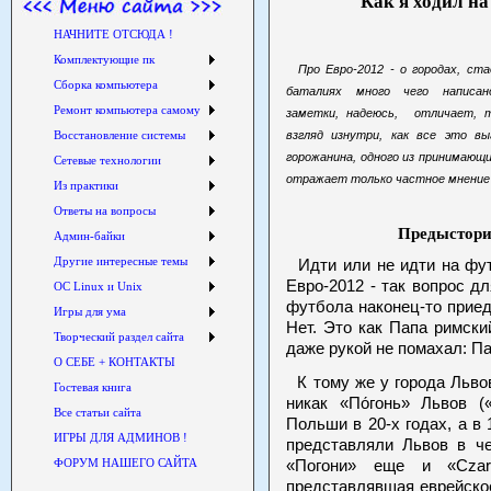
Как я ходил на
НАЧНИТЕ ОТСЮДА !
Комплектующие пк
Про Евро-2012 - о городах, ст
Сборка компьютера
баталиях много чего написа
Ремонт компьютера самому
заметки, надеюсь, отличает, 
Восстановление системы
взгляд изнутри, как все это в
горожанина, одного из принимающих
Сетевые технологии
отражает только частное мнение
Из практики
Ответы на вопросы
Предыстор
Админ-байки
Другие интересные темы
Идти или не идти на фу
Евро-2012 - так вопрос д
ОС Linux и Unix
футбола наконец-то приед
Игры для ума
Нет. Это как Папа римски
Творческий раздел сайта
даже рукой не помахал: Па
О СЕБЕ + КОНТАКТЫ
К тому же у города Льво
Гостевая книга
никак «По́гонь» Львов 
Все статьи сайта
Польши в 20-х годах, а в 1
ИГРЫ ДЛЯ АДМИНОВ !
представляли Львов в ч
ФОРУМ НАШЕГО САЙТА
«Погони» еще и «Cza
представлявшая еврейско