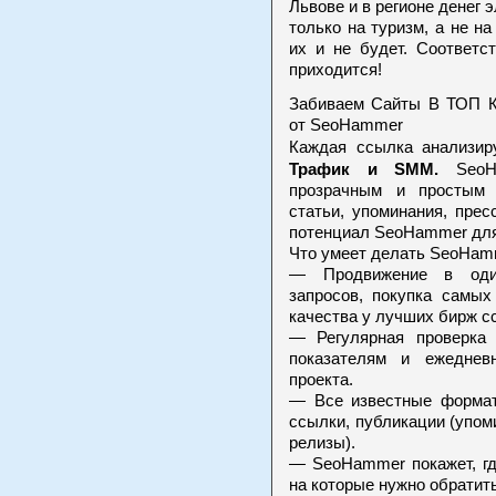
Львове и в регионе денег 
только на туризм, а не 
их и не будет. Соответс
приходится!
Забиваем Сайты В ТОП 
от SeoHammer
Каждая ссылка анализир
Трафик и SMM.
SeoHa
прозрачным и простым 
статьи, упоминания, пре
потенциал SeoHammer для
Что умеет делать SeoHam
— Продвижение в один
запросов, покупка самы
качества у лучших бирж с
— Регулярная проверка
показателям и ежеднев
проекта.
— Все известные формат
ссылки, публикации (упоми
релизы).
— SeoHammer покажет, гд
на которые нужно обратит