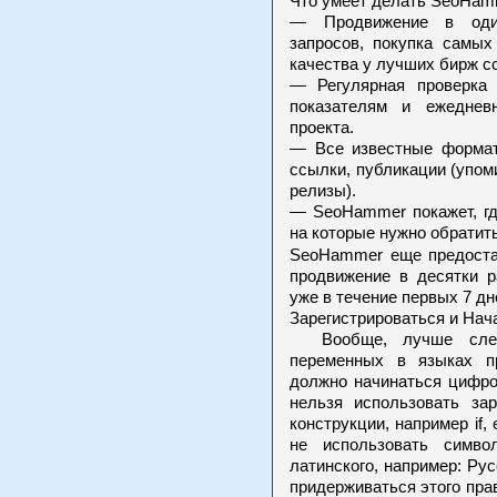
Что умеет делать SeoHam
— Продвижение в один
запросов, покупка самы
качества у лучших бирж с
— Регулярная проверка
показателям и ежеднев
проекта.
— Все известные формат
ссылки, публикации (упоми
релизы).
— SeoHammer покажет, гд
на которые нужно обратит
SeoHammer еще предоста
продвижение в десятки р
уже в течение первых 7 дн
Зарегистрироваться и Нач
Вообще, лучше следо
переменных в языках п
должно начинаться цифро
нельзя использовать за
конструкции, например if, el
не использовать симво
латинского, например: Рус
придерживаться этого прав