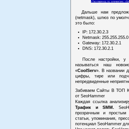
Дальше нам предложат
(netmask), шлюз по умол
это было:
IP: 172.30.2.3
Netmask: 255.255.255.0
Gateway: 172.30.2.1
DNS: 172.30.2.1
После настройки, у н
называться наш новои
CoolServ
«
». В названии 
цифры, тире или подче
непредвиденные неприятн
Забиваем Сайты В ТОП 
от SeoHammer
Каждая ссылка анализир
Трафик и SMM.
SeoHa
прозрачным и простым 
статьи, упоминания, пре
потенциал SeoHammer для