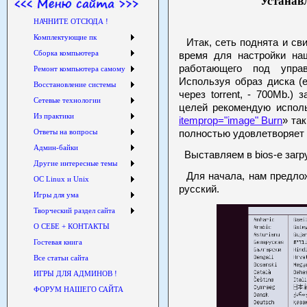
Устанав
НАЧНИТЕ ОТСЮДА !
Комплектующие пк
Итак, сеть поднята и св
Сборка компьютера
время для настройки наш
работающего под управ
Ремонт компьютера самому
Используя образ диска (
Восстановление системы
через torrent, - 700Mb.)
Сетевые технологии
целей рекомендую исполь
Из практики
itemprop="image" Burn
» та
Ответы на вопросы
полностью удовлетворяет
Админ-байки
Выставляем в bios-е загр
Другие интересные темы
Для начала, нам предлож
ОС Linux и Unix
русский.
Игры для ума
Творческий раздел сайта
О СЕБЕ + КОНТАКТЫ
Гостевая книга
Все статьи сайта
ИГРЫ ДЛЯ АДМИНОВ !
ФОРУМ НАШЕГО САЙТА