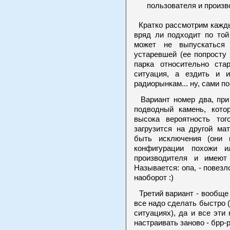
пользователя и произв
Кратко рассмотрим кажды
вряд ли подходит по той
может не выпускаться
устаревшей (ее попросту 
парка относительно ста
ситуация, а ездить и и
радиорынкам... ну, сами по
Вариант номер два, при 
подводный камень, кот
высока вероятность то
загрузится на другой ма
быть исключения (они 
конфигурации похожи 
производителя и имеют
Называется: опа, - повезл
наоборот :)
Третий вариант - вообще 
все надо сделать быстро (
ситуациях), да и все эт
настраивать заново - брр-р-