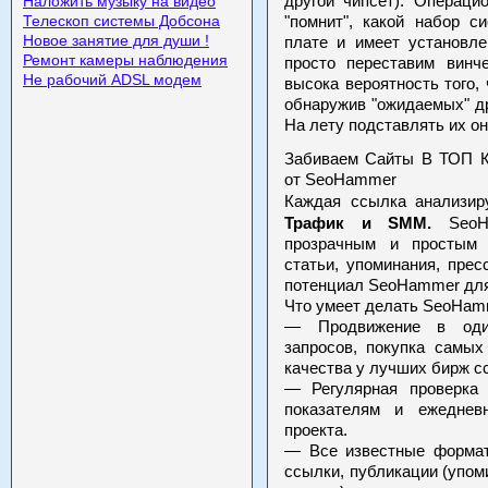
Наложить музыку на видео
другой чипсет). Операци
Телескоп системы Добсона
"помнит", какой набор 
Новое занятие для души !
плате и имеет установл
Ремонт камеры наблюдения
просто переставим винч
Не рабочий ADSL модем
высока вероятность того,
обнаружив "ожидаемых" др
На лету подставлять их он
Забиваем Сайты В ТОП 
от SeoHammer
Каждая ссылка анализир
Трафик и SMM.
SeoHa
прозрачным и простым 
статьи, упоминания, пре
потенциал SeoHammer для
Что умеет делать SeoHam
— Продвижение в один
запросов, покупка самы
качества у лучших бирж с
— Регулярная проверка
показателям и ежеднев
проекта.
— Все известные формат
ссылки, публикации (упоми