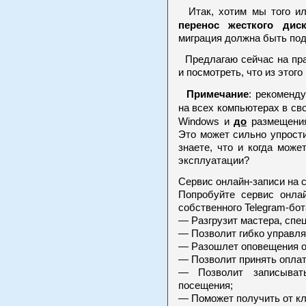
Итак, хотим мы того или
перенос жесткого дис
миграция должна быть подг
Предлагаю сейчас на пра
и посмотреть, что из этого
Примечание
: рекоменд
на всех компьютерах в св
до
Windows и
размещения
Это может сильно упрост
знаете, что и когда може
эксплуатации?
Сервис онлайн-записи на 
Попробуйте сервис онлай
собственного Telegram-бот
— Разгрузит мастера, спе
— Позволит гибко управля
— Разошлет оповещения о 
— Позволит принять оплат
— Позволит записыват
посещения;
— Поможет получить от кл