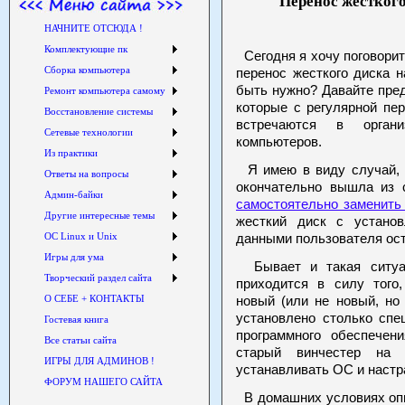
Перенос жесткого
НАЧНИТЕ ОТСЮДА !
Комплектующие пк
Сегодня я хочу поговорит
Сборка компьютера
перенос жесткого диска 
быть нужно? Давайте пре
Ремонт компьютера самому
которые с регулярной пе
Восстановление системы
встречаются в орган
Сетевые технологии
компьютеров.
Из практики
Я имею в виду случай,
Ответы на вопросы
окончательно вышла из 
Админ-байки
самостоятельно заменить
Другие интересные темы
жесткий диск с устано
ОС Linux и Unix
данными пользователя ос
Игры для ума
Бывает и такая ситуац
Творческий раздел сайта
приходится в силу того
О СЕБЕ + КОНТАКТЫ
новый (или не новый, но
установлено столько спе
Гостевая книга
программного обеспечен
Все статьи сайта
старый винчестер на 
ИГРЫ ДЛЯ АДМИНОВ !
устанавливать ОС и настр
ФОРУМ НАШЕГО САЙТА
В домашних условиях опи