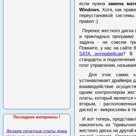
замена мат
если нужна
Windows
. Хотя, как прав
переустановкой системы
правил :)
Перенос жесткого диска 
и прикладных программ)
задача - не совсем тр
Помните, у нас на сайте
SATA интерфейсам
? В 
стандарты и подключения
плат управления, называе
Для этих самих конт
устанавливает драйвера д
взаимодействие осущест
одним контроллером жес
платы, который является ч
вторым, - расположенн
диске) и - микросхемы в 
Последние материалы !
И вот теперь, представьт
накопитель из "привычно
жесткого диска на другой
Делаем печатные платы дома