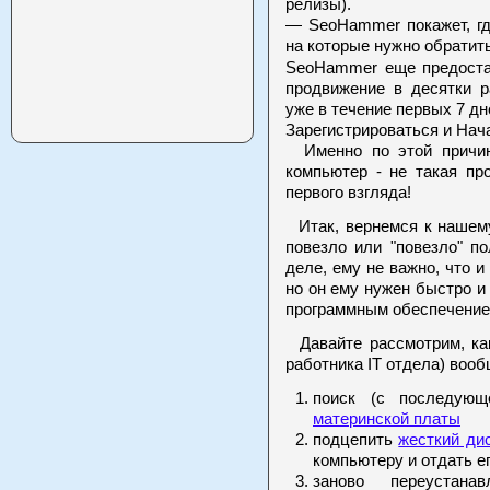
релизы).
— SeoHammer покажет, гд
на которые нужно обратит
SeoHammer еще предоста
продвижение в десятки р
уже в течение первых 7 дн
Зарегистрироваться и Нач
Именно по этой причине
компьютер - не такая пр
первого взгляда!
Итак, вернемся к нашему
повезло или "повезло" п
деле, ему не важно, что и
но он ему нужен быстро и
программным обеспечение
Давайте рассмотрим, как
работника IT отдела) воо
поиск (с последующ
материнской платы
подцепить
жесткий ди
компьютеру и отдать е
заново переустана