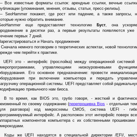
— Все известные форматы ссылок: арендные ссылки, вечные ссылки
публикации (упоминания, мнения, отзывы, статьи, пресс-релизы).
— SeoHammer покажет, где рост или падение, а также запросы, н
которые нужно обратить внимание.
SeoHammer еще предоставляет технологию
Буст
, она ускоряе
продвижение в десятки раз, а первые результаты появляются уже 
течение первых 7 дней.
Зарегистрироваться и Начать продвижение
Сначала немного поговорим о теоретических аспектах, новой технологи
прежде чем перейти к практике.
UEFI это - интерфейс (прослойка) между операционной системой 
микропрограммами, управляющими низкоуровневыми функциям
оборудования. Его основное предназначение: провести инициализаци
оборудования при включении компьютера и передать управлени
загрузчику операционной системы. UEFI представляет собой радикальн
модификацию привычного нам биоса.
В то время, как BIOS это, грубо говоря, - жесткий и фактическ
неизменный по своему содержанию (
перепрошивка Bios
- отдельная тем
для разговора) код микросхемы CMOS, система UEFI - гибк
программируемый интерфейс. А расположен этот интерфейс поверх вс
аппаратных компонентов компьютера с их собственными прошивками 
микрокодами.
Коды же UEFI находятся в специальной директории /EFI/, мест