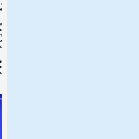
т
е
на
То
ет
м
с
ли
он
с