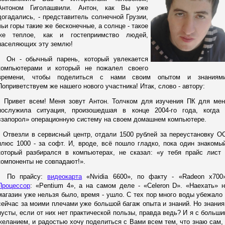
Антоном Гиголашвили. Антон, как Вы уже
догадались, - представитель солнечной Грузии,
чьи горы такие же бесконечные, а солнце - такое
же теплое, как и гостеприимство людей,
населяющих эту землю!
Он - обычный парень, который увлекается
компьютерами и который не пожалел своего
времени, чтобы поделиться с нами своим опытом и знаниями
Поприветствуем же нашего нового участника! Итак, слово - автору:
Привет всем! Меня зовут Антон. Толчком для изучения ПК для мен
послужила ситуация, произошедшая в конце 2004-го года, когда 
«запорол» операционную систему на своем домашнем компьютере.
Отвезли в сервисный центр, отдали 1500 рублей за переустановку О
плюс 1000 - за софт. И, вроде, всё пошло гладко, пока один знакомы
который разбирался в компьютерах, не сказал: «у тебя прайс лист 
компоненты не совпадают!».
По прайсу:
видеокарта
«Nvidia 6600», по факту - «Radeon х700»
Процессор
: «Pentium 4», а на самом деле - «Celeron D». «Наехать» 
магазин уже нельзя было, время - ушло. С тех пор много воды убежало
сейчас за моими плечами уже большой багаж опыта и знаний. Но знания
пусты, если от них нет практической пользы, правда ведь? И я с больш
желанием, и радостью хочу поделиться с Вами всем тем, что знаю сам,