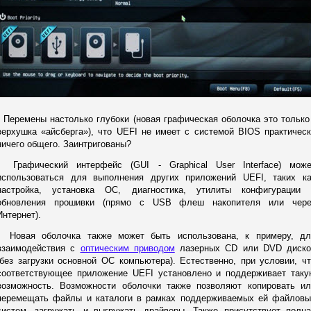
Перемены настолько глубоки (новая графическая оболочка это только
верхушка «айсберга»), что UEFI не имеет с системой BIOS практичес
ничего общего. Заинтригованы?
Графический интерфейс (GUI - Graphical User Interface) може
использоваться для выполнения других приложений UEFI, таких ка
настройка, установка ОС, диагностика, утилиты конфигурации 
обновления прошивки (прямо с USB флеш накопителя или чере
Интернет).
Новая оболочка также может быть использована, к примеру, дл
взаимодействия с
оптическим приводом
лазерных CD или DVD диско
(без загрузки основной ОС компьютера). Естественно, при условии, ч
соответствующее приложение UEFI установлено и поддерживает таку
возможность. Возможности оболочки также позволяют копировать ил
перемещать файлы и каталоги в рамках поддерживаемых ей файловы
систем, загружать и выгружать драйверы. Также присутствует полна