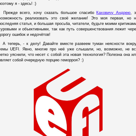
поэтому я - здесь! :)
Прежде всего, хочу сказать большое спасибо
Каховичу Андрею
, 
возможность реализовать это своё желание! Это моя первая, но н
последняя статья, и большая просьба, читатели, будьте моими критикам
суровыми и объективными, так как путь совершенствования лежит чер
дорогу ошибок и недочётов!
А теперь, - к делу! Давайте вместе развеем туман неясности вокру
темы UEFI. Явно, многие про неё уже слышали, но, возможно, не вс
четко уяснили, что несет с собой эта новая технология? Полезна она и
являет собой очередную порцию геморроя? :)