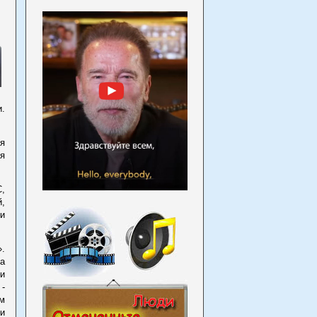
.
я
я
С,
й,
и
.
на
 и
 -
им
 и