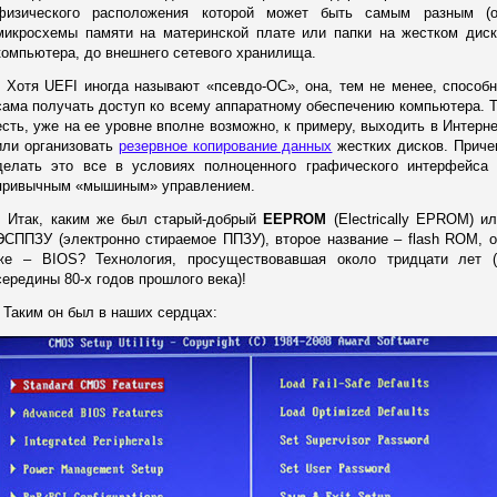
физического расположения которой может быть самым разным (о
микросхемы памяти на материнской плате или папки на жестком диск
компьютера, до внешнего сетевого хранилища.
Хотя UEFI иногда называют «псевдо-ОС», она, тем не менее, способ
сама получать доступ ко всему аппаратному обеспечению компьютера. 
есть, уже на ее уровне вполне возможно, к примеру, выходить в Интерн
или организовать
резервное копирование данных
жестких дисков. Приче
делать это все в условиях полноценного графического интерфейса 
привычным «мышиным» управлением.
Итак, каким же был старый-добрый
EEPROM
(Electrically EPROM) и
ЭСППЗУ (электронно стираемое ППЗУ), второе название – flash ROM, 
же – BIOS? Технология, просуществовавшая около тридцати лет (
середины 80-х годов прошлого века)!
Таким он был в наших сердцах: