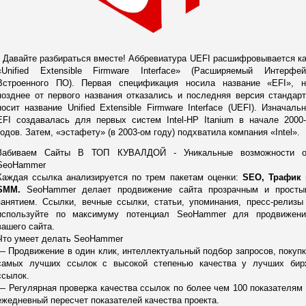
Давайте разбираться вместе! Аббревиатура UEFI расшифровывается к
«Unified Extensible Firmware Interface» (Расширяемый Интерфей
Встроенного ПО). Первая спецификация носила название «EFI», н
позднее от первого названия отказались и последняя версия стандар
носит название Unified Extensible Firmware Interface (UEFI). Изначаль
EFI создавалась для первых систем Intel-HP Itanium в начале 2000
годов. Затем, «эстафету» (в 2003-ом году) подхватила компания «Intel».
Забиваем Сайты В ТОП КУВАЛДОЙ - Уникальные возможности о
SeoHammer
Каждая ссылка анализируется по трем пакетам оценки:
SEO, Трафик 
SMM.
SeoHammer делает продвижение сайта прозрачным и просты
занятием. Ссылки, вечные ссылки, статьи, упоминания, пресс-релизы
используйте по максимуму потенциал SeoHammer для продвижени
вашего сайта.
Что умеет делать SeoHammer
— Продвижение в один клик, интеллектуальный подбор запросов, покуп
самых лучших ссылок с высокой степенью качества у лучших бир
ссылок.
— Регулярная проверка качества ссылок по более чем 100 показателям
ежедневный пересчет показателей качества проекта.