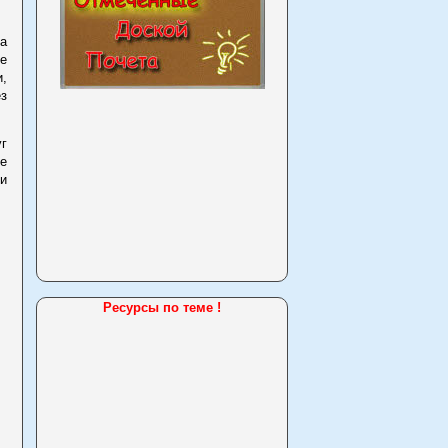
за
е
и,
ез
г
е
ли
Ресурсы по теме !