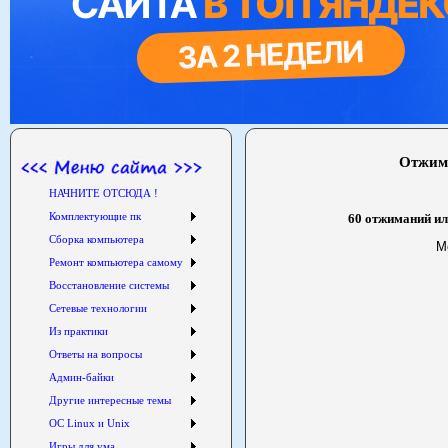
Отжима
НАЧНИТЕ ОТСЮДА !
Комплектующие пк
60 отжиманий или
Сборка компьютера
М
Ремонт компьютера самому
Восстановление системы
Сетевые технологии
Из практики
Ответы на вопросы
Админ-байки
Другие интересные темы
ОС Linux и Unix
Игры для ума