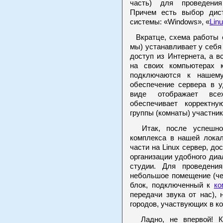
часть) для проведения
Причем есть выбор дис
системы: «Windows», «
Lin
Вкратце, схема работы с
мы) устанавливает у себя
доступ из Интернета, а 
на своих компьютерах 
подключаются к нашему
обеспечение сервера в 
виде отображает все
обеспечивает корректн
группы (комнаты) участник
Итак, после успешного
комплекса в нашей локал
части на Linux сервер, до
организации удобного ди
студии. Для проведени
небольшое помещение (че
блок, подключенный к
ко
передачи звука от нас), 
городов, участвующих в к
Ладно, не впервой! Ко