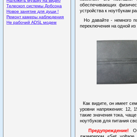
Наложить музыку на видео
обеспечивающих физичес
Телескоп системы Добсона
устройства к ноутбукам р
Новое занятие для души !
Ремонт камеры наблюдения
Но давайте - немного по
Не рабочий ADSL модем
переключения на одной из
Как видите, он имеет се
уровни напряжения: 12, 1
такие значения тока, чащ
ноутбуков для питания сво
Предупреждение!
Об
джампером «Set voltage 