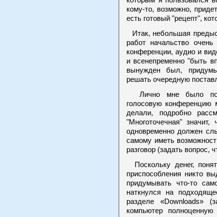
которым я пользовался в
кому-то, возможно, приде
есть готовый "рецепт", ко
Итак, небольшая предыс
работ начальство очень
конференции, аудио и ви
и всенепременно "быть в
вынужден был, придумыв
решать очередную поставл
Лично мне было поруч
голосовую конференцию 
делали, подробно расс
"Многоточечная" значит,
одновременно должен слы
самому иметь возможност
разговор (задать вопрос, чт
Поскольку денег, понят
приспособления никто вы
придумывать что-то само
наткнулся на подходяще
разделе «Downloads» (
компьютер полноценную 