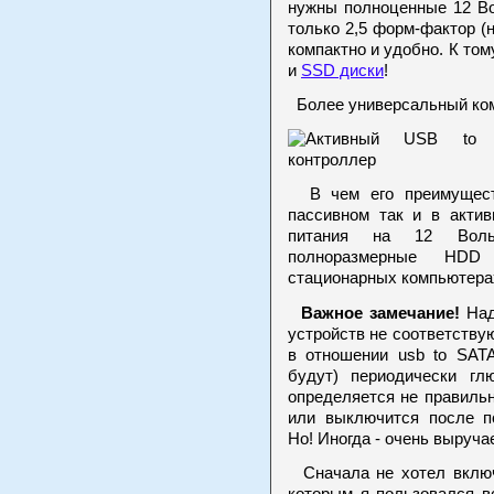
нужны полноценные 12 Вол
только 2,5 форм-фактор (н
компактно и удобно. К то
и
SSD диски
!
Более универсальный ком
В чем его преимуществ
пассивном так и в акти
питания на 12 Вольт
полноразмерные HDD 
стационарных компьютера
Важное замечание!
Над
устройств не соответствую
в отношении usb to SAT
будут) периодически гл
определяется не правиль
или выключится после по
Но! Иногда - очень выручае
Сначала не хотел включ