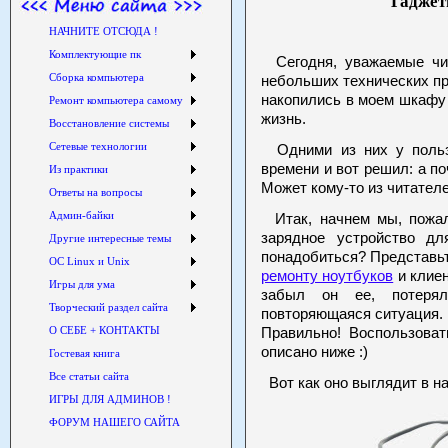
Гаджет
НАЧНИТЕ ОТСЮДА !
Комплектующие пк
Сегодня, уважаемые чит
Сборка компьютера
небольших технических пр
накопились в моем шкафу 
Ремонт компьютера самому
жизнь.
Восстановление системы
Сетевые технологии
Одними из них у пользу
времени и вот решил: а по
Из практики
Может кому-то из читател
Ответы на вопросы
Админ-байки
Итак, начнем мы, пожалу
зарядное устройство д
Другие интересные темы
понадобиться? Представьт
ОС Linux и Unix
ремонту ноутбуков
и клиен
Игры для ума
забыл он ее, потерял
Творческий раздел сайта
повторяющаяся ситуация. И
О СЕБЕ + КОНТАКТЫ
Правильно! Воспользоват
описано ниже :)
Гостевая книга
Все статьи сайта
Вот как оно выглядит в н
ИГРЫ ДЛЯ АДМИНОВ !
ФОРУМ НАШЕГО САЙТА